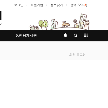
로그인
회원가입
정보찾기
접속 220 (
3
)
강
5.전용게시판
회원 로그인