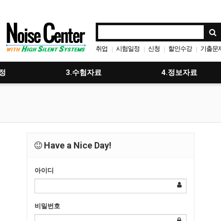
취업
시험일정
신청
할인수강
기출문
|
|
|
|
수강
사전등록
|
|
정
3.수험자료
4.정보자료
Have a Nice Day!
아이디
비밀번호