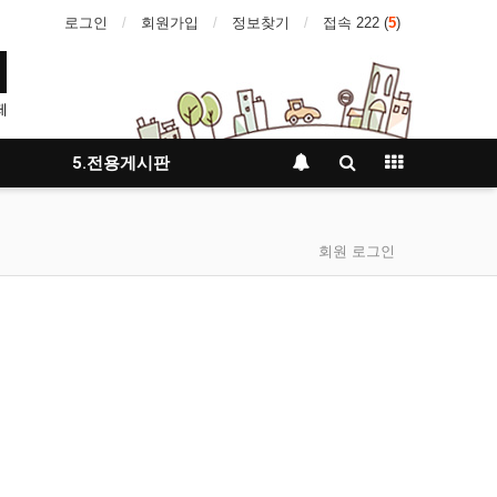
로그인
회원가입
정보찾기
접속 222 (
5
)
제
5.전용게시판
회원 로그인