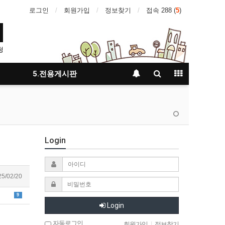
로그인
회원가입
정보찾기
접속 288 (
5
)
청
5.전용게시판
Login
5/02/20
9
Login
자동로그인
회원가입
|
정보찾기