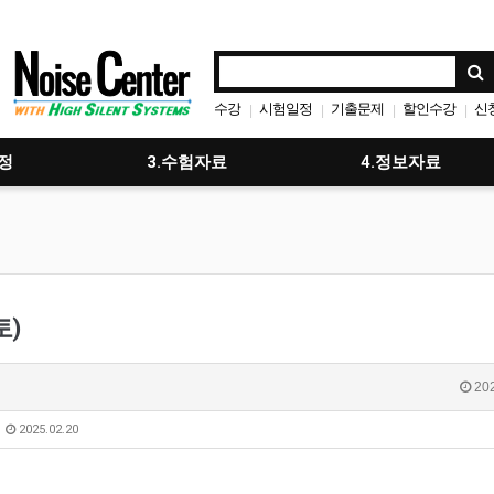
수강
시험일정
기출문제
할인수강
신
|
|
|
|
사전등록
취업
|
|
정
3.수험자료
4.정보자료
토)
202
)
2025.02.20