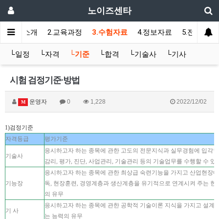
노이즈센타
1.센타소개
2.교육과정
3.수험자료
4.정보자료
5.전용게시
└일정
└자격
└기준
└합격
└기술사
└기사
시험 검정기준·방법
운영자
0
1,228
2022/12/02
M
1)검정기준
자격등급
평가기준
응시하고자 하는 종목에 관한 고도의 전문지식과 실무경험에 입각한 계획,
기술사
감리, 평가, 진단, 사업관리, 기술관리 등의 기술업무를 수행할 수 있
응시하고자 하는 종목에 관한 최상급 숙련기능을 가지고 산업현장에서
기능장
독, 현장훈련, 경영계층과 생산계층을 유기적으로 연계시켜 주는 현
의 유무
응시하고자 하는 종목에 관한 공학적 기술이론 지식을 가지고 설계, 
기 사
는 능력의 유무