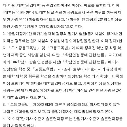
다. 다만, 대학(산업대학 등 수업연한이 4년 이상인 학교를 포함한다. 이하
“대학등”이라 한다) 및 대학원을 수료한 사람으로서 관련 학위를 취득하지
못한 사람은 “대학졸업자등”으로 보고, 대학등의 전 과정의 2분의 1 이상을
마친 사람은 “2년제 전문대학졸업자등”으로 본다.
2. “졸업예정자”란 국가기술자격 검정의 필기시험일(필기시험이 없거나 면
제되는 경우에는 실기시험의 수험원서 접수마감일을 말한다. 이하 같다) 현
재 「초ㆍ중등교육법」 및 「고등교육법」에 따라 정해진 학년 중 최종 학
년에 재학 중인 사람을 말한다. 다만, 「학점인정 등에 관한 법률」 제7조에
따라 106학점 이상을 인정받은 사람(「학점인정 등에 관한 법률」에 따라
인정받은 학점 중 「고등교육법」 제2조제1호부터 제6호까지의 규정에 따
른 대학 재학 중 취득한 학점을 전환하여 인정받은 학점 외의 학점이 18학점
이상 포함되어야 한다)은 대학졸업예정자로 보고, 81학점 이상을 인정받은
사람은 3년제 대학졸업예정자로 보며, 41학점 이상을 인정받은 사람은 2년
제 대학졸업예정자로 본다.
3. 「고등교육법」 제50조의2에 따른 전공심화과정의 학사학위를 취득한
사람은 대학졸업자로 보고, 그 졸업예정자는 대학졸업예정자로 본다.
4. “이수자”란 기사 수준 기술훈련과정 또는 산업기사 수준 기술훈련과정을
마친 사람을 말한다.