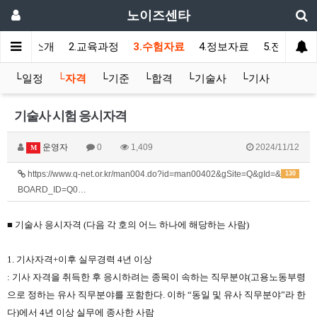
노이즈센타
1.센타소개
2.교육과정
3.수험자료
4.정보자료
5.전용게시
└일정
└자격
└기준
└합격
└기술사
└기사
기술사 시험 응시자격
운영자
0
1,409
2024/11/12
M
https://www.q-net.or.kr/man004.do?id=man00402&gSite=Q&gId=&
130
BOARD_ID=Q0…
■ 기술사 응시자격 (다음 각 호의 어느 하나에 해당하는 사람)
1. 기사자격+이후 실무경력 4년 이상
: 기사 자격을 취득한 후 응시하려는 종목이 속하는 직무분야(고용노동부령
으로 정하는 유사 직무분야를 포함한다. 이하 “동일 및 유사 직무분야”라 한
다)에서 4년 이상 실무에 종사한 사람